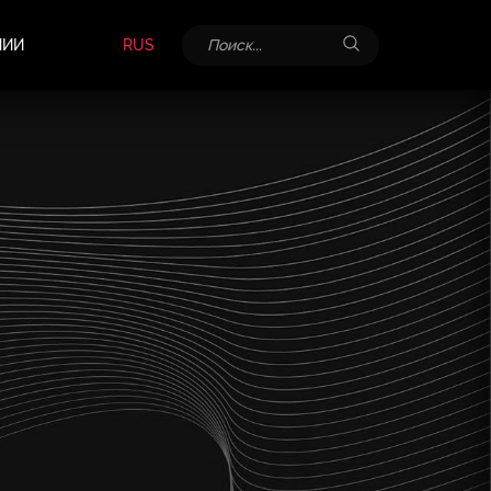
НИИ
RUS