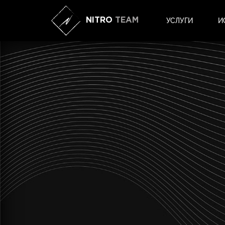
NITRO
TEAM
УСЛУГИ
И