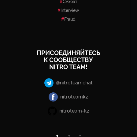
Сұхбат
Interview
Fraud
ПРИСОЕДИНЯЙТЕСЬ
К СООБЩЕСТВУ
NITRO TEAM!
@nitroteamchat
nitroteamkz
nitroteam-kz
1
2
3