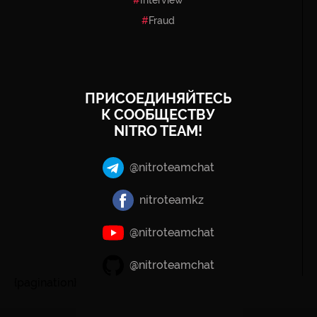
Fraud
ПРИСОЕДИНЯЙТЕСЬ
К СООБЩЕСТВУ
NITRO TEAM!
@nitroteamchat
nitroteamkz
@nitroteamchat
@nitroteamchat
{pagination}